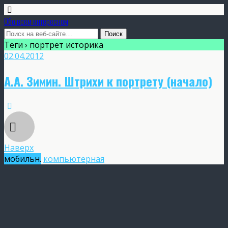
Обо всем интересном
Теги › портрет историка
02.04.2012
А.А. Зимин. Штрихи к портрету (начало)
Наверх
мобильн.
компьютерная